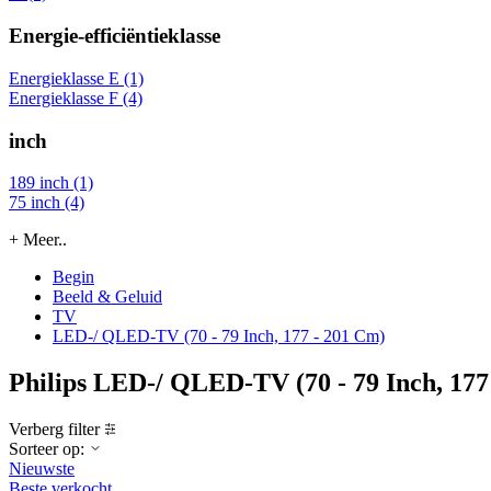
Energie-efficiëntieklasse
Energieklasse E (1)
Energieklasse F (4)
inch
189 inch (1)
75 inch (4)
+ Meer..
Begin
Beeld & Geluid
TV
LED-/ QLED-TV (70 - 79 Inch, 177 - 201 Cm)
Philips LED-/ QLED-TV (70 - 79 Inch, 177
Verberg filter
Sorteer op:
Nieuwste
Beste verkocht