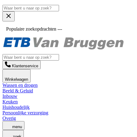
Populaire zoekopdrachten ---
Klantenservice
Winkelwagen
Wassen en drogen
Beeld & Geluid
Inbouw
Keuken
Huishoudelijk
Persoonlijke verzorging
Overig
menu
zoek