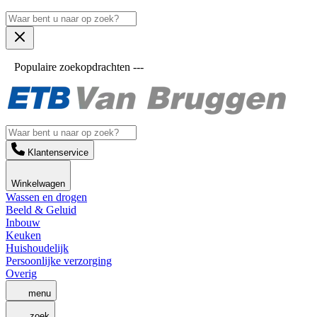
Populaire zoekopdrachten ---
Klantenservice
Winkelwagen
Wassen en drogen
Beeld & Geluid
Inbouw
Keuken
Huishoudelijk
Persoonlijke verzorging
Overig
menu
zoek