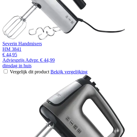
Severin Handmixers
HM 3841
€ 44,95
Adviesprijs
Advpr.
€ 44,99
dinsdag in huis
Vergelijk dit product
Bekijk vergelijking