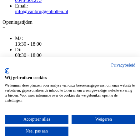
0548-361275
Email:
info@vanbruggenholten.nl
Openingstijden
+
Ma:
13:30 - 18:00
Di:
08:30 - 18:00
Wo:
Privacybeleid
08:30 - 18:00
Do:
08:30 - 20:00
Wij gebruiken cookies
Vr:
We kunnen deze plaatsen voor analyse van onze bezoekersgegevens, om onze website te
08:30 - 18:00
verbeteren, gepersonaliseerde inhoud te tonen en om u een geweldige website-ervaring
Za:
te bieden. Voor meer informatie over de cookies die we gebruiken opent u de
08:30 - 16:00
instellingen.
Zo:
Gesloten
Accepteer alles
Weigeren
Algemene voorwaarden
|
Privacy
|
Cookiebeleid
|
Disclaimer
Alle genoemde prijzen zijn inclusief BTW
Nee, pas aan
Alle genoemde prijzen zijn inclusief BTW
Copyright © 2026 ETB van Bruggen / Nuvola Blu BV