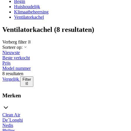
Begin
Huishoudelijk
Klimaatbeheersing
Ventilatorkachel
Ventilatorkachel
(8 resultaten)
Verberg filter
Sorteer op:
Nieuwste
Beste verkocht
Prijs
Model nummer
8 resultaten
Vergelijk
Filter
Merken
Clean Air
De´Longhi
Nedis
Philips