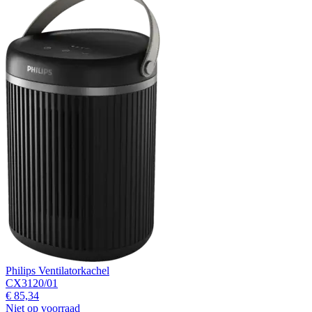
Philips Ventilatorkachel
CX3120/01
€ 85,34
Niet op voorraad