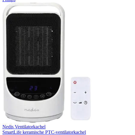
Nedis Ventilatorkachel
SmartLife keramische PTC-ventilatorkachel