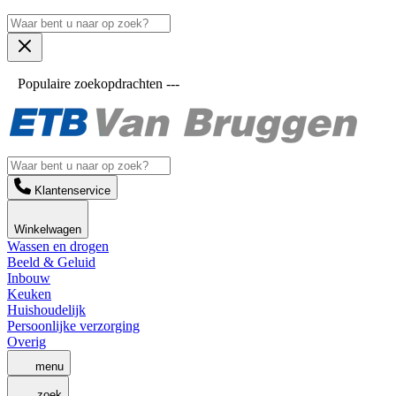
Populaire zoekopdrachten ---
Klantenservice
Winkelwagen
Wassen en drogen
Beeld & Geluid
Inbouw
Keuken
Huishoudelijk
Persoonlijke verzorging
Overig
menu
zoek