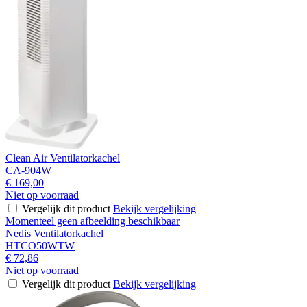
Clean Air Ventilatorkachel
CA-904W
€ 169,00
Niet op voorraad
Vergelijk dit product
Bekijk vergelijking
Momenteel geen afbeelding beschikbaar
Nedis Ventilatorkachel
HTCO50WTW
€ 72,86
Niet op voorraad
Vergelijk dit product
Bekijk vergelijking