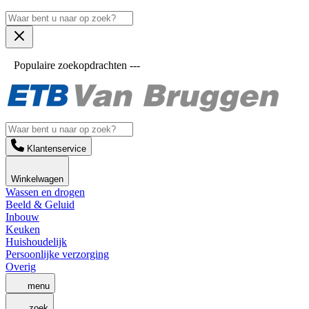
Populaire zoekopdrachten ---
Klantenservice
Winkelwagen
Wassen en drogen
Beeld & Geluid
Inbouw
Keuken
Huishoudelijk
Persoonlijke verzorging
Overig
menu
zoek