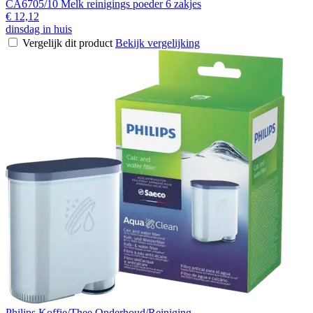
CA6705/10 Melk reinigings poeder 6 zakjes
€ 12,12
dinsdag in huis
Vergelijk dit product
Bekijk vergelijking
Philips Koffie/Thee Onderhoud/Reiniging