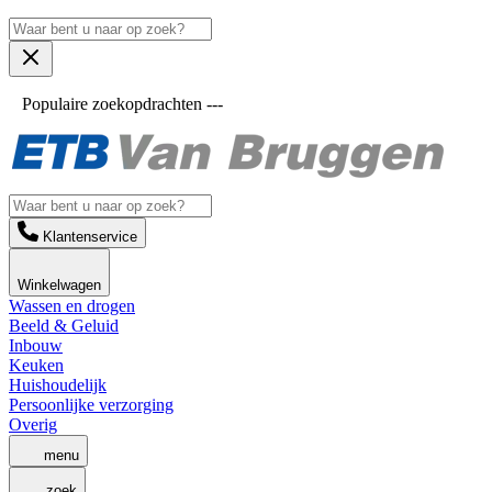
Populaire zoekopdrachten ---
Klantenservice
Winkelwagen
Wassen en drogen
Beeld & Geluid
Inbouw
Keuken
Huishoudelijk
Persoonlijke verzorging
Overig
menu
zoek