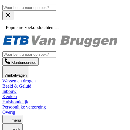
Populaire zoekopdrachten ---
Klantenservice
Winkelwagen
Wassen en drogen
Beeld & Geluid
Inbouw
Keuken
Huishoudelijk
Persoonlijke verzorging
Overig
menu
zoek