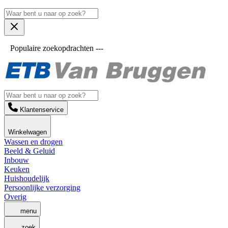
Populaire zoekopdrachten ---
Klantenservice
Winkelwagen
Wassen en drogen
Beeld & Geluid
Inbouw
Keuken
Huishoudelijk
Persoonlijke verzorging
Overig
menu
zoek