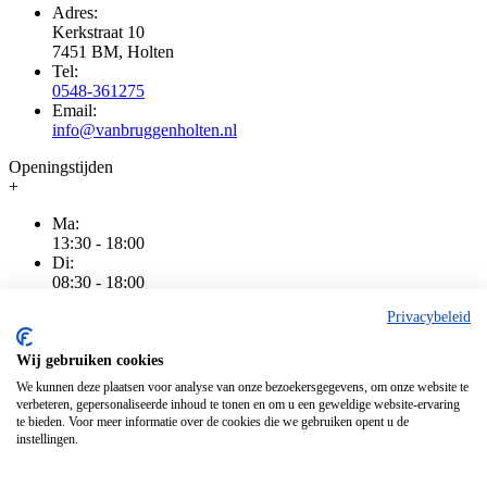
Adres:
Kerkstraat 10
7451 BM, Holten
Tel:
0548-361275
Email:
info@vanbruggenholten.nl
Openingstijden
+
Ma:
13:30 - 18:00
Di:
08:30 - 18:00
Wo:
Privacybeleid
08:30 - 18:00
Do:
08:30 - 20:00
Wij gebruiken cookies
Vr:
We kunnen deze plaatsen voor analyse van onze bezoekersgegevens, om onze website te
08:30 - 18:00
verbeteren, gepersonaliseerde inhoud te tonen en om u een geweldige website-ervaring
Za:
te bieden. Voor meer informatie over de cookies die we gebruiken opent u de
08:30 - 16:00
instellingen.
Zo:
Gesloten