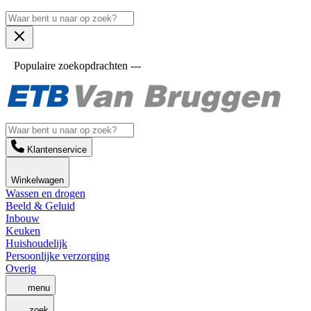
Populaire zoekopdrachten ---
Klantenservice
Winkelwagen
Wassen en drogen
Beeld & Geluid
Inbouw
Keuken
Huishoudelijk
Persoonlijke verzorging
Overig
menu
zoek