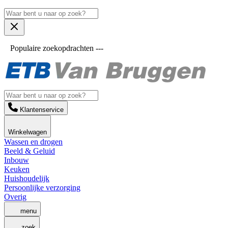
Populaire zoekopdrachten ---
Klantenservice
Winkelwagen
Wassen en drogen
Beeld & Geluid
Inbouw
Keuken
Huishoudelijk
Persoonlijke verzorging
Overig
menu
zoek