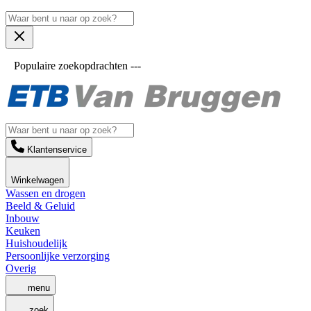
Populaire zoekopdrachten ---
Klantenservice
Winkelwagen
Wassen en drogen
Beeld & Geluid
Inbouw
Keuken
Huishoudelijk
Persoonlijke verzorging
Overig
menu
zoek