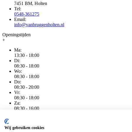
7451 BM, Holten
Tel:
0548-361275
Email:
info@vanbruggenholten.nl
Openingstijden
+
Ma:
13:30 - 18:00
Di:
08:30 - 18:00
Wo:
08:30 - 18:00
Do:
08:30 - 20:00
Vr:
08:30 - 18:00
Za:
08:30 - 16:00
Zo:
Gesloten
Wij gebruiken cookies
Algemene voorwaarden
|
Privacy
|
Cookiebeleid
|
Disclaimer