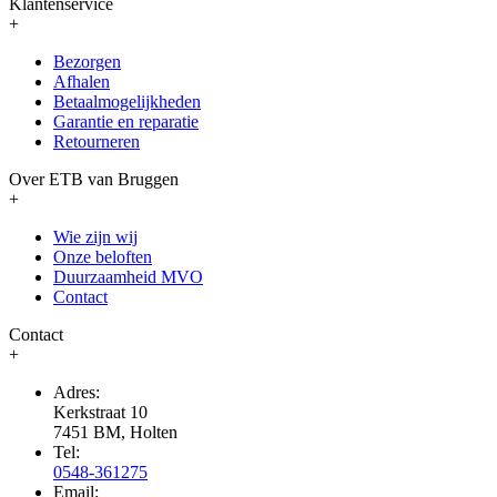
Klantenservice
+
Bezorgen
Afhalen
Betaalmogelijkheden
Garantie en reparatie
Retourneren
Over ETB van Bruggen
+
Wie zijn wij
Onze beloften
Duurzaamheid MVO
Contact
Contact
+
Adres:
Kerkstraat 10
7451 BM, Holten
Tel:
0548-361275
Email: