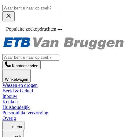
Populaire zoekopdrachten ---
Klantenservice
Winkelwagen
Wassen en drogen
Beeld & Geluid
Inbouw
Keuken
Huishoudelijk
Persoonlijke verzorging
Overig
menu
zoek