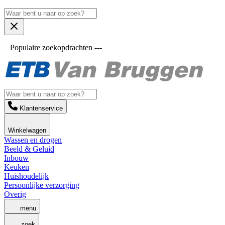
Populaire zoekopdrachten ---
Klantenservice
Winkelwagen
Wassen en drogen
Beeld & Geluid
Inbouw
Keuken
Huishoudelijk
Persoonlijke verzorging
Overig
menu
zoek