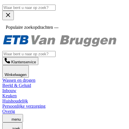
Populaire zoekopdrachten ---
Klantenservice
Winkelwagen
Wassen en drogen
Beeld & Geluid
Inbouw
Keuken
Huishoudelijk
Persoonlijke verzorging
Overig
menu
zoek