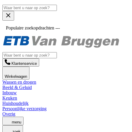
Populaire zoekopdrachten ---
Klantenservice
Winkelwagen
Wassen en drogen
Beeld & Geluid
Inbouw
Keuken
Huishoudelijk
Persoonlijke verzorging
Overig
menu
zoek