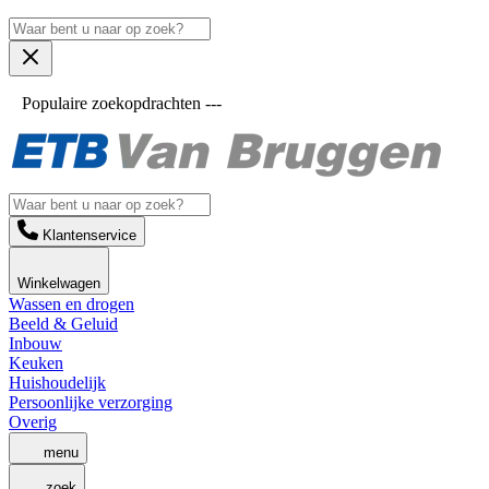
Populaire zoekopdrachten ---
Klantenservice
Winkelwagen
Wassen en drogen
Beeld & Geluid
Inbouw
Keuken
Huishoudelijk
Persoonlijke verzorging
Overig
menu
zoek