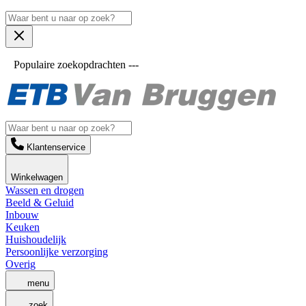
Populaire zoekopdrachten ---
Klantenservice
Winkelwagen
Wassen en drogen
Beeld & Geluid
Inbouw
Keuken
Huishoudelijk
Persoonlijke verzorging
Overig
menu
zoek