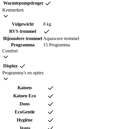
Warmtepompdroger
Kenmerken
Vulgewicht
8 kg
RVS trommel
Bijzondere trommel
Aquawave trommel
Programma
15 Programma
Comfort
Display
Programma’s en opties
Katoen
Katoen Eco
Dons
EcoGentle
Hygiëne
Jeans