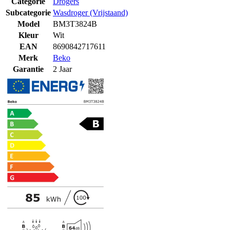
Categorie
Drogers
Subcategorie
Wasdroger (Vrijstaand)
Model
BM3T3824B
Kleur
Wit
EAN
8690842717611
Merk
Beko
Garantie
2 Jaar