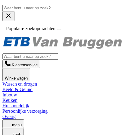
Populaire zoekopdrachten ---
Klantenservice
Winkelwagen
Wassen en drogen
Beeld & Geluid
Inbouw
Keuken
Huishoudelijk
Persoonlijke verzorging
Overig
menu
zoek