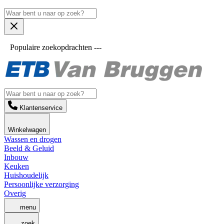
Populaire zoekopdrachten ---
Klantenservice
Winkelwagen
Wassen en drogen
Beeld & Geluid
Inbouw
Keuken
Huishoudelijk
Persoonlijke verzorging
Overig
menu
zoek