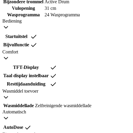
Bijzondere trommel
Active Drum
Vulopening
31 cm
Wasprogramma
24 Wasprogramma
Bediening
Startuitstel
Bijvulfunctie
Comfort
TFT-Display
Taal display instelbaar
Resttijdaanduiding
Wasmiddel toevoer
Wasmiddellade
Zelfreinigende wasmiddellade
Automatisch
AutoDose